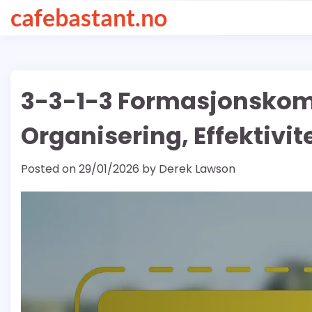
Skip
cafebastant.no
to
content
3-3-1-3 Formasjonskom
Organisering, Effektivit
Posted on
29/01/2026
by
Derek Lawson