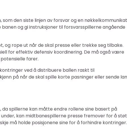
en, som den siste linjen av forsvar og en nøkkelkommunika
e banen og gi instruksjoner til forsvarsspillerne angående
, og rope ut når de skal presse eller trekke seg tilbake.
ensiell for effektiv defensiv koordinering. De må også være
 potensielle farer.
kontringer ved å distribuere ballen raskt til
kjønn på når de skal spille korte pasninger eller sende la
 da spillerne kan måtte endre rollene sine basert på
 under, kan midtbanespillerne presse fremover for å stø
kje må holde posisjonene sine for å forhindre kontringer.