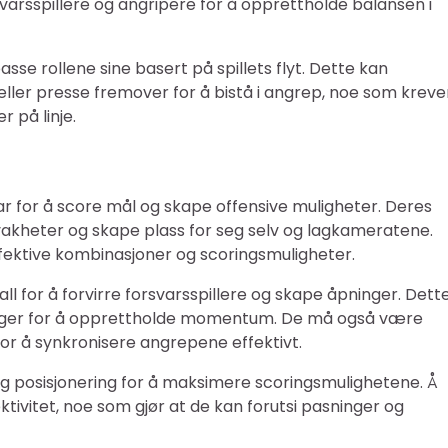
varsspillere og angripere for å opprettholde balansen i
sse rollene sine basert på spillets flyt. Dette kan
eller presse fremover for å bistå i angrep, noe som kreve
 på linje.
 for å score mål og skape offensive muligheter. Deres
svakheter og skape plass for seg selv og lagkameratene.
ffektive kombinasjoner og scoringsmuligheter.
ll for å forvirre forsvarsspillere og skape åpninger. Dett
sninger for å opprettholde momentum. De må også være
 å synkronisere angrepene effektivt.
 og posisjonering for å maksimere scoringsmulighetene. Å
ktivitet, noe som gjør at de kan forutsi pasninger og