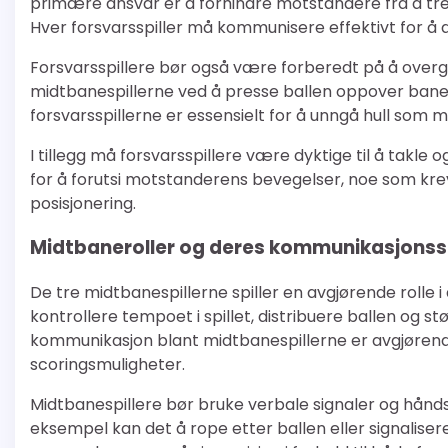
primære ansvar er å forhindre motstandere fra å tren
Hver forsvarsspiller må kommunisere effektivt for å
Forsvarsspillere bør også være forberedt på å overgå
midtbanespillerne ved å presse ballen oppover bane
forsvarsspillerne er essensielt for å unngå hull som
I tillegg må forsvarsspillere være dyktige til å takle
for å forutsi motstanderens bevegelser, noe som k
posisjonering.
Midtbaneroller og deres kommunikasjonss
De tre midtbanespillerne spiller en avgjørende rolle 
kontrollere tempoet i spillet, distribuere ballen og stø
kommunikasjon blant midtbanespillerne er avgjørende
scoringsmuligheter.
Midtbanespillere bør bruke verbale signaler og hånds
eksempel kan det å rope etter ballen eller signaliser