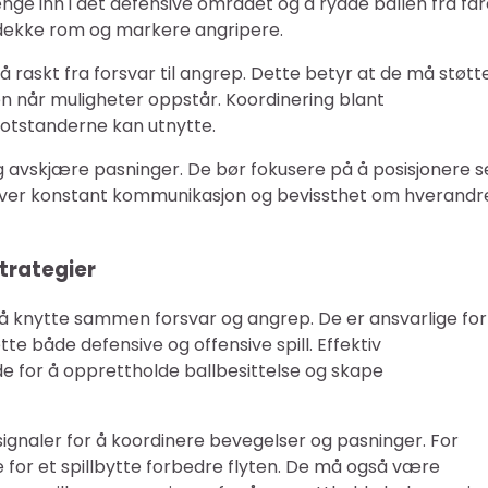
ge inn i det defensive området og å rydde ballen fra far
 dekke rom og markere angripere.
 raskt fra forsvar til angrep. Dette betyr at de må støtt
n når muligheter oppstår. Koordinering blant
 motstanderne kan utnytte.
 og avskjære pasninger. De bør fokusere på å posisjonere 
rever konstant kommunikasjon og bevissthet om hverandr
trategier
i å knytte sammen forsvar og angrep. De er ansvarlige for
tte både defensive og offensive spill. Effektiv
 for å opprettholde ballbesittelse og skape
ignaler for å koordinere bevegelser og pasninger. For
e for et spillbytte forbedre flyten. De må også være