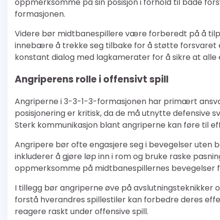
oppmerksomme på sin posisjon i forhold til både fors
formasjonen.
Videre bør midtbanespillere være forberedt på å tilpa
innebære å trekke seg tilbake for å støtte forsvaret 
konstant dialog med lagkamerater for å sikre at alle er
Angriperens rolle i offensivt spill
Angriperne i 3-3-1-3-formasjonen har primært ansvar
posisjonering er kritisk, da de må utnytte defensive 
Sterk kommunikasjon blant angriperne kan føre til e
Angripere bør ofte engasjere seg i bevegelser uten ba
inkluderer å gjøre løp inn i rom og bruke raske pa
oppmerksomme på midtbanespillernes bevegelser for
I tillegg bør angriperne øve på avslutningsteknikker
forstå hverandres spillestiler kan forbedre deres effe
reagere raskt under offensive spill.