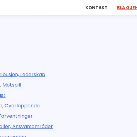
KONTAKT
BLA GJ
ribusjon, Lederskap
, Motspill
ast
øp, Overlappende
 Forventninger
Roller, Ansvarsområder
Organisering