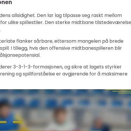
onen
s allsidighet. Den lar lag tilpasse seg raskt mellom
for ulike spillestiler. Den sterke midtbane tilstedeværels
.
tterlate flanker sårbare, ettersom mangelen på brede
ill. I tillegg, hvis den offensive midtbanespilleren blir
ålsjansepotensial.
erer 3-3-1-3-formasjonen, og sikre at lagets styrker
rening og spillforståelse er avgjørende for å maksimere