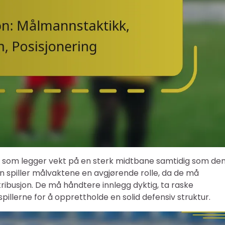
all som legger vekt på en sterk midtbane samtidig som de
en spiller målvaktene en avgjørende rolle, da de må
stribusjon. De må håndtere innlegg dyktig, ta raske
illerne for å opprettholde en solid defensiv struktur.