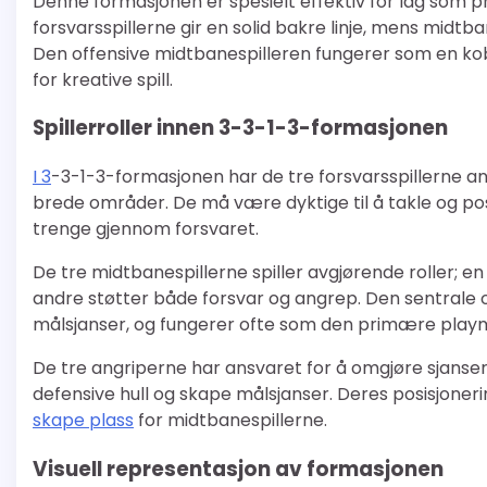
Denne formasjonen er spesielt effektiv for lag som pr
forsvarsspillerne gir en solid bakre linje, mens midtb
Den offensive midtbanespilleren fungerer som en kob
for kreative spill.
Spillerroller innen 3-3-1-3-formasjonen
I 3
-3-1-3-formasjonen har de tre forsvarsspillerne an
brede områder. De må være dyktige til å takle og po
trenge gjennom forsvaret.
De tre midtbanespillerne spiller avgjørende roller; e
andre støtter både forsvar og angrep. Den sentrale 
målsjanser, og fungerer ofte som den primære play
De tre angriperne har ansvaret for å omgjøre sjanser t
defensive hull og skape målsjanser. Deres posisjoner
skape plass
for midtbanespillerne.
Visuell representasjon av formasjonen