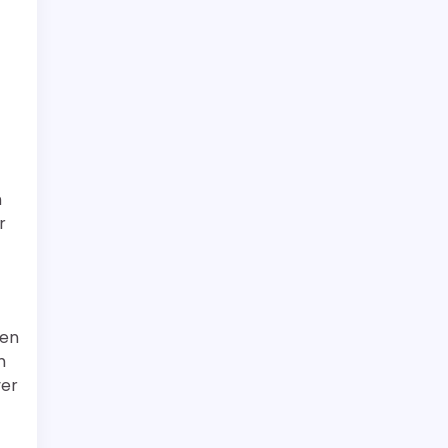
n
r
 en
m
ver