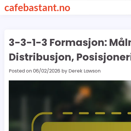
Skip
cafebastant.no
to
content
3-3-1-3 Formasjon: Må
Distribusjon, Posisjone
Posted on
06/02/2026
by
Derek Lawson