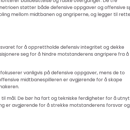
ioriterer ballbesittelse og raske overganger. De tre
anetrioen støtter både defensive oppgaver og offensive spi
ling mellom midtbanen og angriperne, og legger til rett
svaret for å opprettholde defensiv integritet og dekke
sisjonere seg for å hindre motstanderens angripere fra å
n fokuserer vanligvis på defensive oppgaver, mens de to
offensive midtbanespilleren er avgjørende for å skape
makeren.
il mål. De bør ha fart og tekniske ferdigheter for å utny
ing er avgjørende for å strekke motstanderens forsvar og