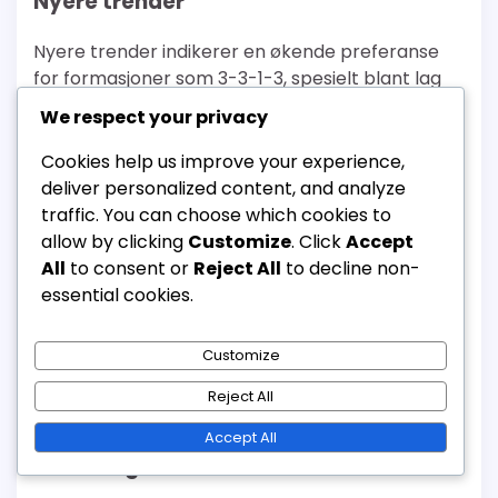
Nyere trender
Nyere trender indikerer en økende preferanse
for formasjoner som 3-3-1-3, spesielt blant lag
som ønsker å forbedre dødballeffektiviteten.
We respect your privacy
Trenere fokuserer i økende grad på å trene
spillerne til å utføre spesifikke roller under disse
Cookies help us improve your experience,
kritiske øyeblikkene, og understreker viktigheten
deliver personalized content, and analyze
av forberedelse.
traffic. You can choose which cookies to
allow by clicking
Customize
. Click
Accept
Videre har dataanalyse begynt å spille en
All
to consent or
Reject All
to decline non-
betydelig rolle i utformingen av
essential cookies.
dødballstrategier. Lag bruker nå statistiske
innsikter for å identifisere svakheter i
Customize
motstandernes dødballsforsvar, noe som
muliggjør mer målrettede og effektive
Reject All
tilnærminger.
Accept All
Coachinginnsikter