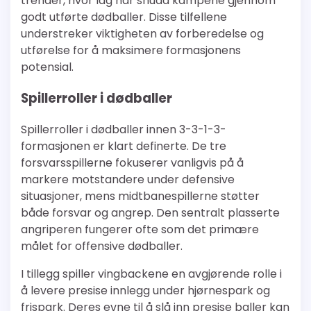
trender, hvor lag har snudd kampene gjennom
godt utførte dødballer. Disse tilfellene
understreker viktigheten av forberedelse og
utførelse for å maksimere formasjonens
potensial.
Spillerroller i dødballer
Spillerroller i dødballer innen 3-3-1-3-
formasjonen er klart definerte. De tre
forsvarsspillerne fokuserer vanligvis på å
markere motstandere under defensive
situasjoner, mens midtbanespillerne støtter
både forsvar og angrep. Den sentralt plasserte
angriperen fungerer ofte som det primære
målet for offensive dødballer.
I tillegg spiller vingbackene en avgjørende rolle i
å levere presise innlegg under hjørnespark og
frispark. Deres evne til å slå inn presise baller kan