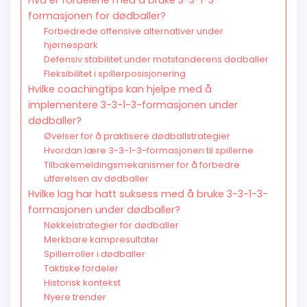
Hva er fordelene med å bruke 3-3-1-3-
formasjonen for dødballer?
Forbedrede offensive alternativer under
hjørnespark
Defensiv stabilitet under motstanderens dødballer
Fleksibilitet i spillerposisjonering
Hvilke coachingtips kan hjelpe med å
implementere 3-3-1-3-formasjonen under
dødballer?
Øvelser for å praktisere dødballstrategier
Hvordan lære 3-3-1-3-formasjonen til spillerne
Tilbakemeldingsmekanismer for å forbedre
utførelsen av dødballer
Hvilke lag har hatt suksess med å bruke 3-3-1-3-
formasjonen under dødballer?
Nøkkelstrategier for dødballer
Merkbare kampresultater
Spillerroller i dødballer
Taktiske fordeler
Historisk kontekst
Nyere trender