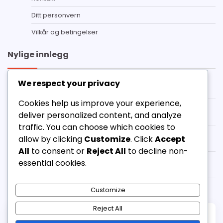
Ditt personvern
Vilkår og betingelser
Nylige innlegg
3-3-1-3 Formasjon: Taktisk Fleksibilitet, Justeringer,
We respect your privacy
Spillscenarier
Cookies help us improve your experience,
3-3-1-3 Formasjon Dekning: Støttende Forsvarsspillere,
deliver personalized content, and analyze
Posisjonering, Forventning
traffic. You can choose which cookies to
Angrepsmidtbanespiller i 3-3-1-3-formasjonen:
allow by clicking
Customize
. Click
Accept
Kreativitet, Dribling, Beslutningstaking
All
to consent or
Reject All
to decline non-
3-3-1-3-formasjon: Høyt press, defensiv linje,
essential cookies.
gjenvinningsløp
3-3-1-3-formasjon: Stenge ned, Markere, Intercepting
Customize
Reject All
Copyright © 2026
cafebastant.no
Theme: